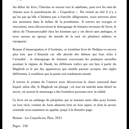
Au début du livre, l’héroïne se tourne vers le salafisme, puis vers les sites de
charme sous le pseudonyme de « Coquelicot ». Du virtuel au réel il n’y a
qu’un pas qu’elle n’hésitera pas à franchir allégrement, nous suivrons alors
son ascension dans le milieu de la prostitution. À travers ses voyages et
rencontres, nous découvrirons le témoignage de femmes revenues de Syrie, le
tabou de l’homosexualité chez les hommes qui y est décrit sans ambages, et
nous aurons un aperçu du monde de la nuit où plusieurs milieux se
rejoignent.
Roman d’émancipation et d’érotisme, ce troisième livre de Nedjma va encore
plus loin que
L’Amande
car elle aborde des thèmes qui font écho à
l’actualité : le témoignage de femmes concernant les pratiques sexuelles
pendant le régime de Daesh, les différents trafics qui ont lieu à partir du
Maghreb et le jeu des apparences qui semble partout accepter des règles
différentes, à condition que la partie soit rondement menée.
À travers le prisme de l’autrice nous découvrons le chaos neuronal dans
lequel, selon elle, le Maghreb est plongé ; où tout est interdit mais désiré en
secret, où surtout le mensonge a des frontières poreuses avec la réalité.
Ce livre est un mélange de péripéties qui se marient entre elles pour former
un bon récit, comme de bons aliments font un bon tajine, et dont la saveur
orientale nous maintient en appétit, jusqu’à la dernière page.
Roman :
Les Coquelicots
, Plon, 2023
Pages : 256