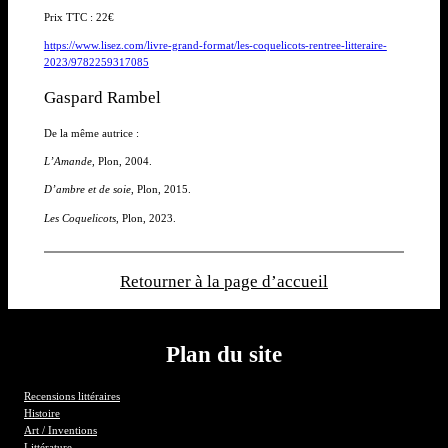
Prix TTC : 22€
https://www.lisez.com/livre-grand-format/les-coquelicots-rentree-litteraire-
2023/9782259317085
Gaspard Rambel
De la même autrice :
L’Amande
, Plon, 2004.
D’ambre et de soie
, Plon, 2015.
Les Coquelicots
, Plon, 2023.
Retourner à la page d’accueil
Plan du site
Recensions littéraires
Histoire
Art / Inventions
Littérature