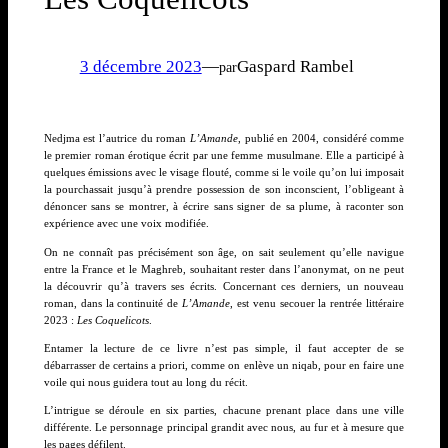
3 décembre 2023
—
Gaspard Rambel
par
Nedjma est l’autrice du roman
L’Amande
, publié en 2004, considéré comme
le premier roman érotique écrit par une femme musulmane. Elle a participé à
quelques émissions avec le visage flouté, comme si le voile qu’on lui imposait
la pourchassait jusqu’à prendre possession de son inconscient, l’obligeant à
dénoncer sans se montrer, à écrire sans signer de sa plume, à raconter son
expérience avec une voix modifiée.
On ne connaît pas précisément son âge, on sait seulement qu’elle navigue
entre la France et le Maghreb, souhaitant rester dans l’anonymat, on ne peut
la découvrir qu’à travers ses écrits. Concernant ces derniers, un nouveau
roman, dans la continuité de
L’Amande
, est venu secouer la rentrée littéraire
2023 :
Les Coquelicots
.
Entamer la lecture de ce livre n’est pas simple, il faut accepter de se
débarrasser de certains a priori, comme on enlève un niqab, pour en faire une
voile qui nous guidera tout au long du récit.
L’intrigue se déroule en six parties, chacune prenant place dans une ville
différente. Le personnage principal grandit avec nous, au fur et à mesure que
les pages défilent.