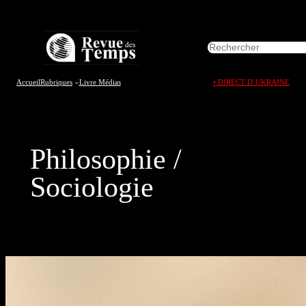
Aller
au
R
contenu
e
c
h
Accueil
Rubriques
Livre
Médias
• DIRECT D’UKRAINE
e
r
c
h
e
Philosophie /
r
Sociologie