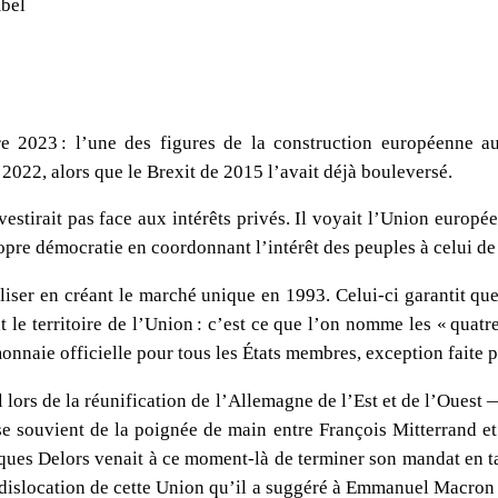
bel
e 2023 : l’une des figures de la construction européenne a
2022, alors que le Brexit de 2015 l’avait déjà bouleversé.
vestirait pas face aux intérêts privés. Il voyait l’Union euro
ropre démocratie en coordonnant l’intérêt des peuples à celui d
liser en créant le marché unique en 1993. Celui-ci garantit que 
t le territoire de l’Union : c’est ce que l’on nomme les « quatr
monnaie officielle pour tous les États membres, exception faite
lors de la réunification de l’Allemagne de l’Est et de l’Ouest —
se souvient de la poignée de main entre François Mitterrand e
acques Delors venait à ce moment-là de terminer son mandat en t
 dislocation de cette Union qu’il a suggéré à Emmanuel Macron 