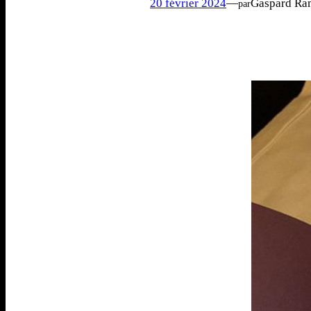
20 février 2024
—
Gaspard Ra
par