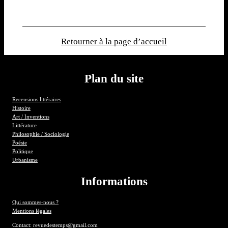
Retourner à la page d’accueil
Plan du site
Recensions littéraires
Histoire
Art / Inventions
Littérature
Philosophie / Sociologie
Poésie
Politique
Urbanisme
Informations
Qui sommes-nous ?
Mentions légales
Contact: revuedestemps@gmail.com