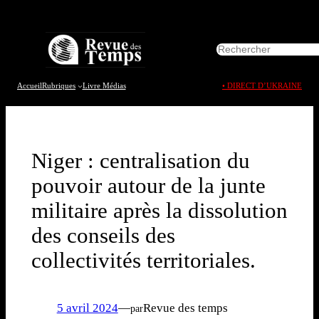
Aller
au
R
contenu
e
c
h
Accueil
Rubriques
Livre
Médias
• DIRECT D’UKRAINE
e
r
c
h
e
Niger : centralisation du
r
pouvoir autour de la junte
militaire après la dissolution
des conseils des
collectivités territoriales.
5 avril 2024
—
Revue des temps
par