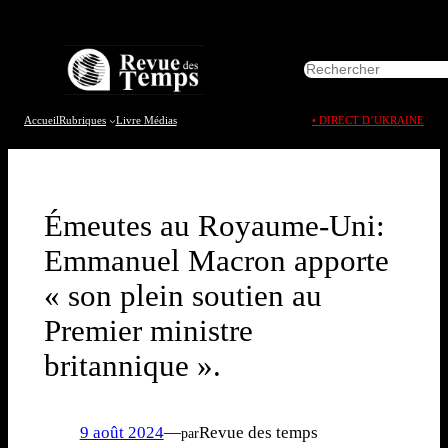
Aller
au
R
contenu
e
c
h
Accueil
Rubriques
Livre
Médias
• DIRECT D’UKRAINE
e
r
c
h
e
Émeutes au Royaume-Uni:
r
Emmanuel Macron apporte
« son plein soutien au
Premier ministre
britannique ».
9 août 2024
—
Revue des temps
par