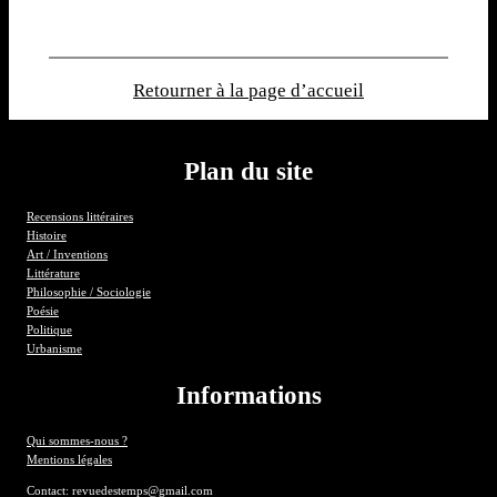
Retourner à la page d’accueil
Plan du site
Recensions littéraires
Histoire
Art / Inventions
Littérature
Philosophie / Sociologie
Poésie
Politique
Urbanisme
Informations
Qui sommes-nous ?
Mentions légales
Contact: revuedestemps@gmail.com