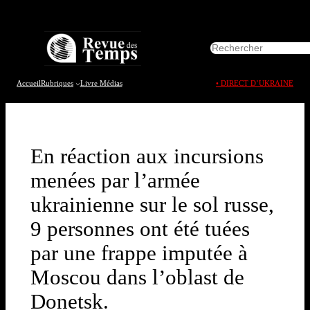
Aller
au
R
contenu
e
c
h
Accueil
Rubriques
Livre
Médias
• DIRECT D’UKRAINE
e
r
c
h
e
En réaction aux incursions
r
menées par l’armée
ukrainienne sur le sol russe,
9 personnes ont été tuées
par une frappe imputée à
Moscou dans l’oblast de
Donetsk.