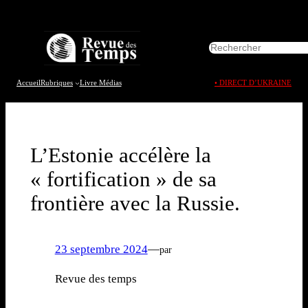
Aller
au
R
contenu
e
c
h
Accueil
Rubriques
Livre
Médias
• DIRECT D’UKRAINE
e
r
c
h
e
L’Estonie accélère la
r
« fortification » de sa
frontière avec la Russie.
23 septembre 2024
—
par
Revue des temps