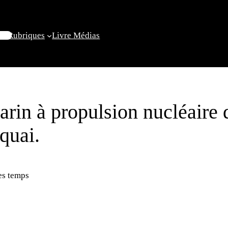
il
Rubriques
Livre
Médias
rin à propulsion nucléaire 
quai.
es temps