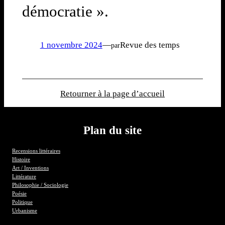
démocratie ».
1 novembre 2024
—
Revue des temps
par
Retourner à la page d’accueil
Plan du site
Recensions littéraires
Histoire
Art / Inventions
Littérature
Philosophie / Sociologie
Poésie
Politique
Urbanisme