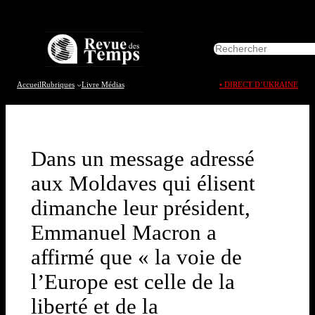
Aller
au
R
contenu
e
c
h
Accueil
Rubriques
Livre
Médias
• DIRECT D’UKRAINE
e
r
c
h
e
Dans un message adressé
r
aux Moldaves qui élisent
dimanche leur président,
Emmanuel Macron a
affirmé que « la voie de
l’Europe est celle de la
liberté et de la