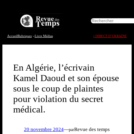
Aller
au
R
contenu
e
c
h
Accueil
Rubriques
Livre
Médias
• DIRECT D’UKRAINE
e
r
c
h
e
En Algérie, l’écrivain
r
Kamel Daoud et son épouse
sous le coup de plaintes
pour violation du secret
médical.
20 novembre 2024
—
Revue des temps
par