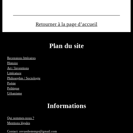
Retourner à la page d’accueil
Plan du site
Recensions littéraires
Histoire
Art / Inventions
Littérature
Philosophie / Sociologie
Poésie
Politique
Urbanisme
Informations
Qui sommes-nous ?
Mentions légales
Contact: revuedestemps@gmail.com