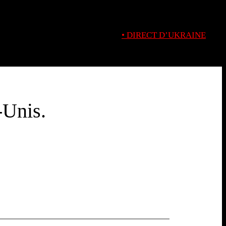
• DIRECT D’UKRAINE
-Unis.