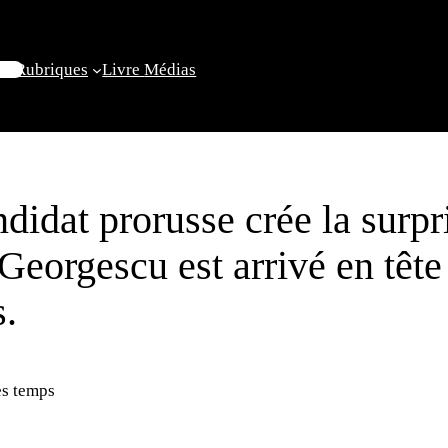
il
Rubriques
Livre
Médias
idat prorusse crée la surpri
 Georgescu est arrivé en têt
s.
s temps