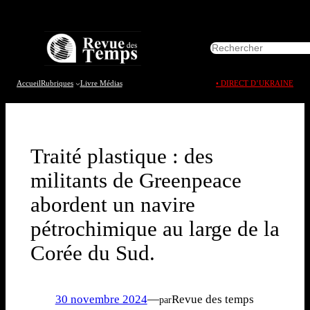
Aller
au
R
contenu
e
c
h
Accueil
Rubriques
Livre
Médias
• DIRECT D’UKRAINE
e
r
c
h
e
Traité plastique : des
r
militants de Greenpeace
abordent un navire
pétrochimique au large de la
Corée du Sud.
30 novembre 2024
—
Revue des temps
par