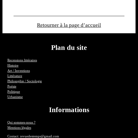
Retourner à la page d’accueil
Plan du site
Recensions littéraires
Histoire
Art / Inventions
Littérature
Philosophie / Sociologie
Poésie
Politique
Urbanisme
Informations
Qui sommes-nous ?
Mentions légales
Contact: revuedestemps@gmail.com