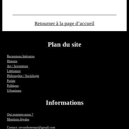
Retourner à la page d’accueil
Plan du site
Recensions littéraires
Histoire
Art / Inventions
Littérature
Philosophie / Sociologie
Poésie
Politique
Urbanisme
Informations
Qui sommes-nous ?
Mentions légales
Contact: revuedestemps@gmail.com