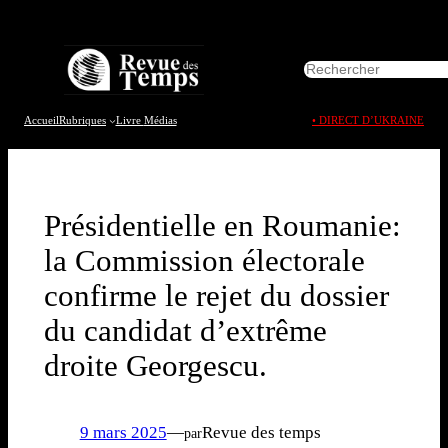
Aller
au
R
contenu
e
c
h
Accueil
Rubriques
Livre
Médias
• DIRECT D’UKRAINE
e
r
c
h
e
Présidentielle en Roumanie:
r
la Commission électorale
confirme le rejet du dossier
du candidat d’extrême
droite Georgescu.
9 mars 2025
—
Revue des temps
par