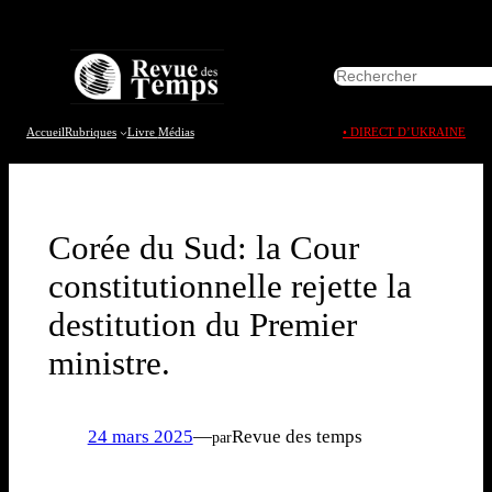
Aller
au
R
contenu
e
c
h
Accueil
Rubriques
Livre
Médias
• DIRECT D’UKRAINE
e
r
c
h
e
Corée du Sud: la Cour
r
constitutionnelle rejette la
destitution du Premier
ministre.
24 mars 2025
—
Revue des temps
par