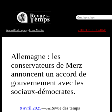
Aller
au
R
contenu
e
c
h
Accueil
Rubriques
Livre
Médias
• DIRECT D’UKRAINE
e
r
c
h
e
Allemagne : les
r
conservateurs de Merz
annoncent un accord de
gouvernement avec les
sociaux-démocrates.
9 avril 2025
—
Revue des temps
par