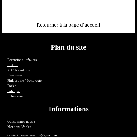
Retourner à la page d’accueil
Plan du site
Recensions littéraires
Histoire
Art / Inventions
Littérature
Philosophie / Sociologie
Poésie
Politique
Urbanisme
Informations
Qui sommes-nous ?
Mentions légales
Contact: revuedestemps@gmail.com