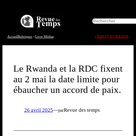
Aller
au
R
contenu
e
c
h
Accueil
Rubriques
Livre
Médias
• DIRECT D’UKRAINE
e
r
c
h
e
Le Rwanda et la RDC fixent
r
au 2 mai la date limite pour
ébaucher un accord de paix.
26 avril 2025
—
Revue des temps
par