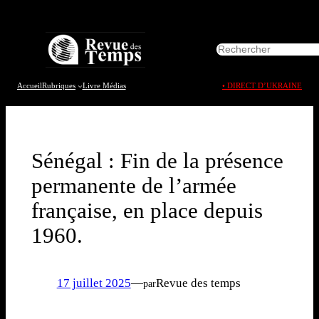
Aller
au
R
contenu
e
c
h
Accueil
Rubriques
Livre
Médias
• DIRECT D’UKRAINE
e
r
c
h
e
Sénégal : Fin de la présence
r
permanente de l’armée
française, en place depuis
1960.
17 juillet 2025
—
Revue des temps
par