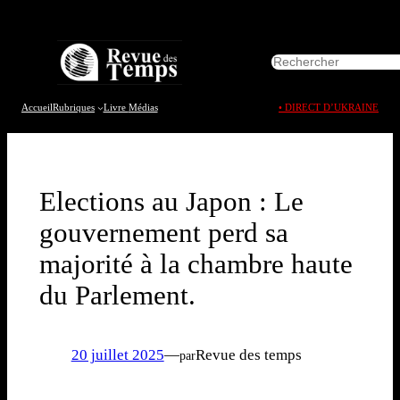
Aller
au
R
contenu
e
c
h
Accueil
Rubriques
Livre
Médias
• DIRECT D’UKRAINE
e
r
c
h
e
Elections au Japon : Le
r
gouvernement perd sa
majorité à la chambre haute
du Parlement.
20 juillet 2025
—
Revue des temps
par