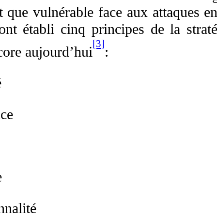
nt que vulnérable face aux attaques e
 ont établi cinq principes de la strat
[3]
core aujourd’hui
:
é
nce
e
nnalité