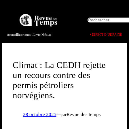
Aller
au
R
contenu
e
c
h
Accueil
Rubriques
Livre
Médias
• DIRECT D’UKRAINE
e
r
c
h
e
Climat : La CEDH rejette
r
un recours contre des
permis pétroliers
norvégiens.
28 octobre 2025
—
Revue des temps
par