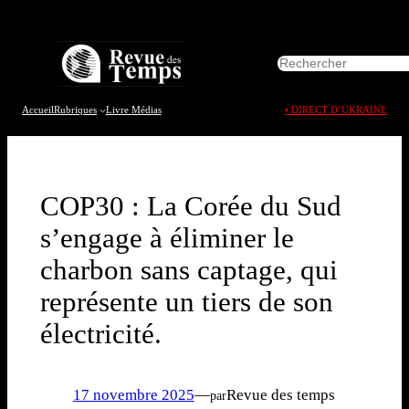
Aller
au
R
contenu
e
c
h
Accueil
Rubriques
Livre
Médias
• DIRECT D’UKRAINE
e
r
c
h
e
COP30 : La Corée du Sud
r
s’engage à éliminer le
charbon sans captage, qui
représente un tiers de son
électricité.
17 novembre 2025
—
Revue des temps
par