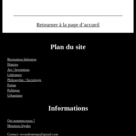
Retourner à la page d’accueil
Plan du site
Recensions littéraires
Histoire
Art / Inventions
Littérature
Philosophie / Sociologie
Poésie
Politique
Urbanisme
Informations
Qui sommes-nous ?
Mentions légales
Contact: revuedestemps@gmail.com