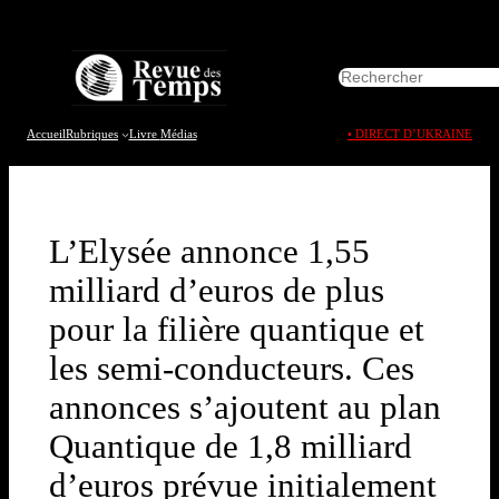
Aller
au
R
contenu
e
c
h
Accueil
Rubriques
Livre
Médias
• DIRECT D’UKRAINE
e
r
c
h
e
L’Elysée annonce 1,55
r
milliard d’euros de plus
pour la filière quantique et
les semi-conducteurs. Ces
annonces s’ajoutent au plan
Quantique de 1,8 milliard
d’euros prévue initialement