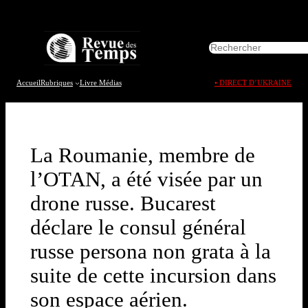
Aller
au
R
contenu
e
c
h
Accueil
Rubriques
Livre
Médias
• DIRECT D’UKRAINE
e
r
c
h
e
La Roumanie, membre de
r
l’OTAN, a été visée par un
drone russe. Bucarest
déclare le consul général
russe persona non grata à la
suite de cette incursion dans
son espace aérien.