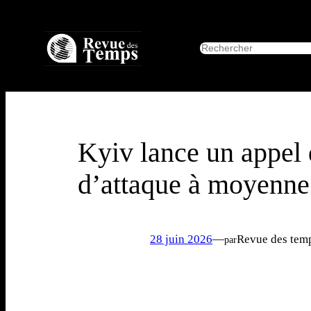
Aller
au
R
Accue
contenu
e
c
h
e
r
c
h
Kyiv lance un appel 
e
r
d’attaque à moyenne
28 juin 2026
—
Revue des tem
par