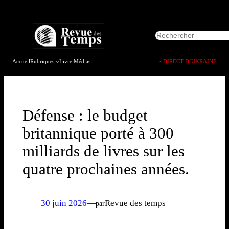
Aller
au
R
contenu
e
c
h
Accueil
Rubriques
Livre
Médias
• DIRECT D’UKRAINE
e
r
c
h
e
Défense : le budget
r
britannique porté à 300
milliards de livres sur les
quatre prochaines années.
30 juin 2026
—
Revue des temps
par